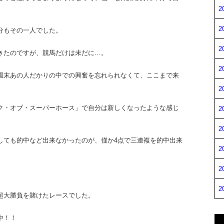
2
2
分もその一人でした。
2
きたのですが、競馬だけは未だに…。
2
週末あの人だかりの中での興奮を忘れられなくて、ここまで来
2
ク・オブ・スーパーホース」で自分は新しくなったような感じ
2
2
しても的中など出来なかったのが、僅か4点で三連複を的中出来
2
2
。
2
超大勝負を賭けたレースでした。
中！！