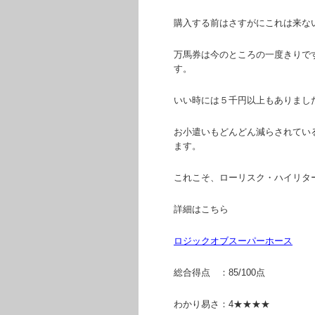
購入する前はさすがにこれは来な
万馬券は今のところの一度きりです
す。
いい時には５千円以上もありまし
お小遣いもどんどん減らされてい
ます。
これこそ、ローリスク・ハイリタ
詳細はこちら
ロジックオブスーパーホース
総合得点 ：85/100点
わかり易さ：4★★★★