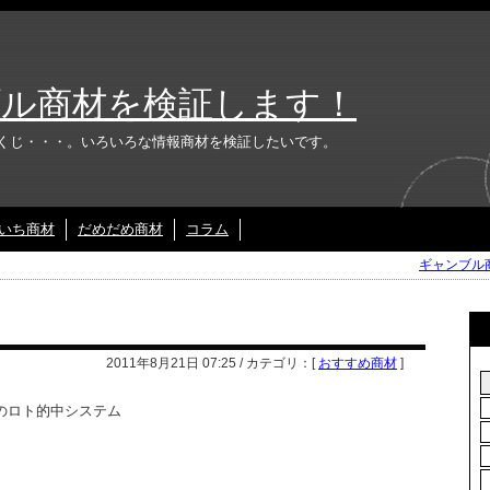
ル商材を検証します！
くじ・・・。いろいろな情報商材を検証したいです。
いち商材
だめだめ商材
コラム
ギャンブル商
2011年8月21日 07:25 / カテゴリ：[
おすすめ商材
]
のロト的中システム