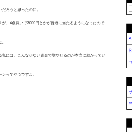
いだろうと思ったのに。
が、4点買いで3000円とかが普通に当たるようになったので
A
た。
R
る私には、こんな少ない資金で増やせるのが本当に助かってい
ーンってやつですよ。