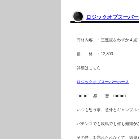
ロジックオブスーパー
商材内容 ：三連複をわずか４点
価 格 ：12,800
詳細はこちら
ロジックオブスーパーホース
□■□■□ 感 想 □■□■□
いつも思う事、意外とギャンブル
パチンコでも競馬でも何も知識が
その勝ちを忘れられなくて、結局