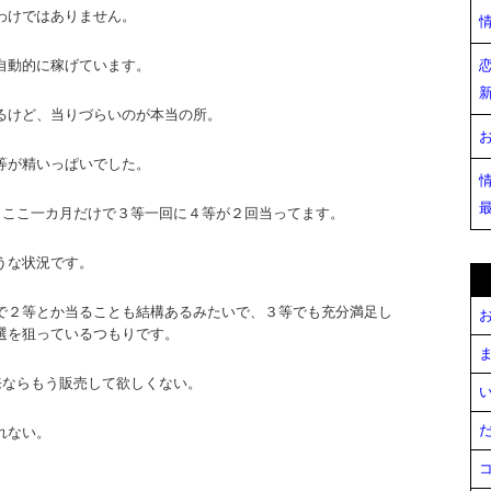
わけではありません。
自動的に稼げています。
るけど、当りづらいのが本当の所。
等が精いっぱいでした。
、ここ一カ月だけで３等一回に４等が２回当ってます。
うな状況です。
で２等とか当ることも結構あるみたいで、３等でも充分満足し
お
選を狙っているつもりです。
ま
来ならもう販売して欲しくない。
い
だ
れない。
コ