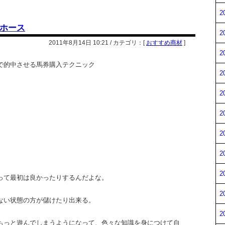
2
ホース
2
2011年8月14日 10:21 / カテゴリ：[
おすすめ商材
]
2
で的中させる馬券購入テクニック
2
2
2
2
2
2
って最初は良かったりするんだよな。
2
ない状態の方が儲けたり出来る。
2
もっと遊んでしまうようになって、色々な知識を身につけて自