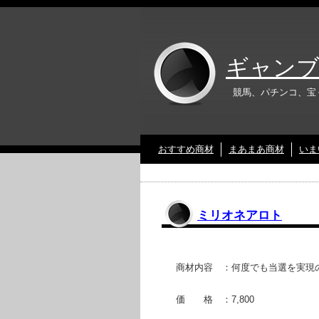
ギャンブ
競馬、パチンコ、宝
おすすめ商材
まあまあ商材
いま
ミリオネアロト
商材内容 ：何度でも当選を実現
価 格 ：7,800