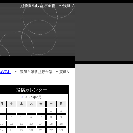
競艇自動収益貯金箱 〜競艇Ｖ
すめ商材
> 競艇自動収益貯金箱 〜競艇Ｖ
投稿カレンダー
«
2026年8月
月
火
水
木
金
土
日
1
2
3
4
5
6
7
8
9
10
11
12
13
14
15
16
17
18
19
20
21
22
23