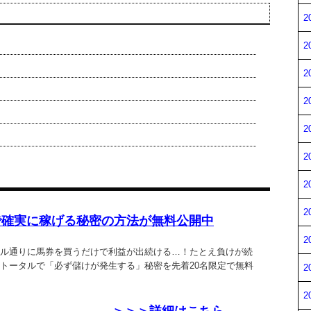
2
2
2
2
2
2
2
2
で確実に稼げる秘密の方法が無料公開中
2
ル通りに馬券を買うだけで利益が出続ける…！たとえ負けが続
トータルで「必ず儲けが発生する」秘密を先着20名限定で無料
2
2