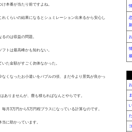
つけ本番が当たり前ですよね。
これくらいの結果になるとシュミレーション出来るから安心し
なるのは収益の問題。
ソフトは最高峰かも知れない。
ていた金額がすごく勿体なかった。
少なくなったお小遣いをバブルの頃、まだ今より景気が良かっ
。
お
ま
ではありませんが、塵も積もればなんとやらです。
い
、毎月3万円から5万円程プラスになっている計算なのです。
だ
本当に助かっています。
コ