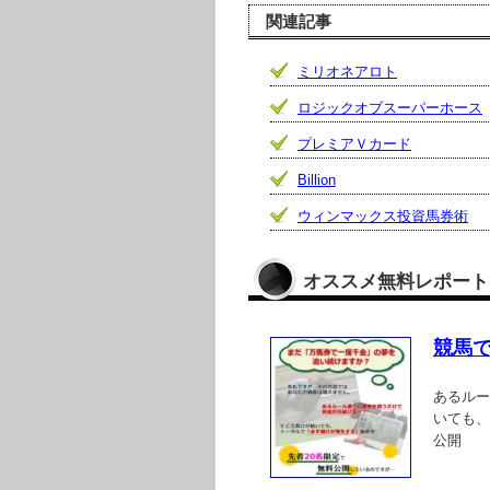
関連記事
ミリオネアロト
ロジックオブスーパーホース
プレミアＶカード
Billion
ウィンマックス投資馬券術
オススメ無料レポート
競馬
あるルー
いても、
公開