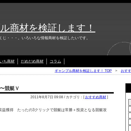
ル商材を検証します！
くじ・・・。いろいろな情報商材を検証したいです。
いち商材
だめだめ商材
コラム
ギャンブル商材を検証します！ TOP
>
おす
〜競艇Ｖ
2011年8月7日 09:08 / カテゴリ：[
おすすめ商材
]
収益獲得 たったの3クリックで競艇は常勝＋投資となる競艇攻