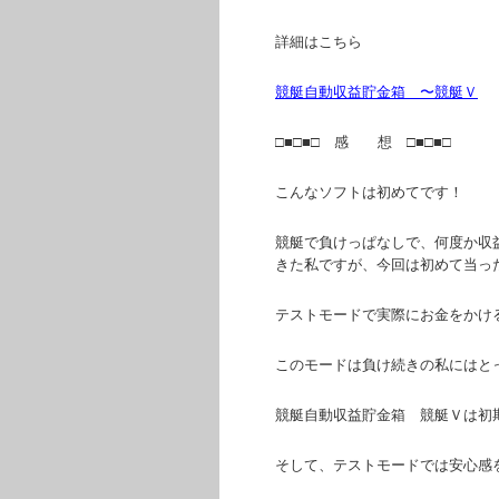
詳細はこちら
競艇自動収益貯金箱 〜競艇Ｖ
□■□■□ 感 想 □■□■□
こんなソフトは初めてです！
競艇で負けっぱなしで、何度か収
きた私ですが、今回は初めて当っ
テストモードで実際にお金をかけ
このモードは負け続きの私にはと
競艇自動収益貯金箱 競艇Ｖは初
そして、テストモードでは安心感