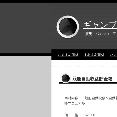
ギャンブ
競馬、パチンコ、宝
おすすめ商材
まあまあ商材
いま
競艇自動収益貯金箱 
商材内容 ：競艇自動投票＆自動
略マニュアル
価 格 ：62,600