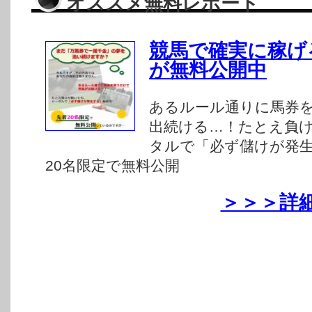
オススメ無料レポート
競馬で確実に稼げ
が無料公開中
あるルール通りに馬券
出続ける…！たとえ負
タルで「必ず儲けが発
20名限定で無料公開
＞＞＞詳