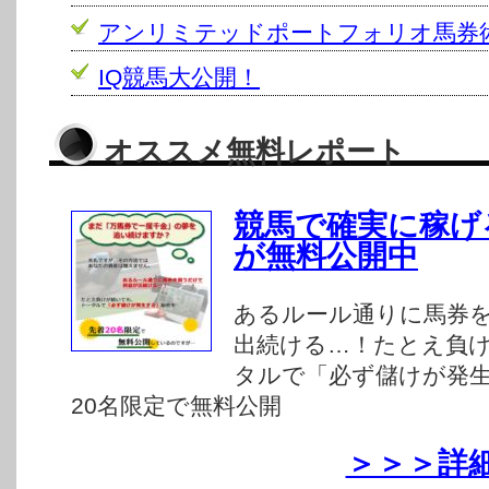
アンリミテッドポートフォリオ馬券
IQ競馬大公開！
オススメ無料レポート
競馬で確実に稼げ
が無料公開中
あるルール通りに馬券
出続ける…！たとえ負
タルで「必ず儲けが発
20名限定で無料公開
＞＞＞詳