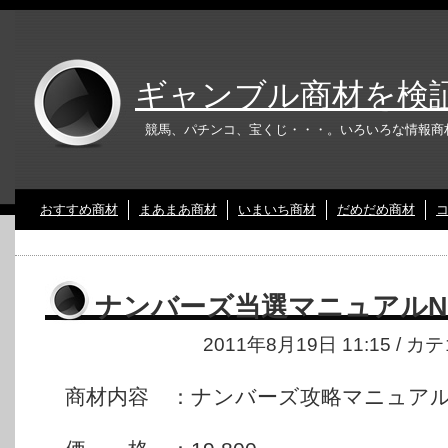
ギャンブル商材を検
競馬、パチンコ、宝くじ・・・。いろいろな情報商
おすすめ商材
まあまあ商材
いまいち商材
だめだめ商材
ナンバーズ当選マニュアルN
2011年8月19日 11:15 / 
商材内容 ：ナンバーズ攻略マニュア