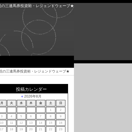
説の三連馬券投資術・レジェンドウェーブ★
説の三連馬券投資術・レジェンドウェーブ★
投稿カレンダー
«
2026年8月
月
火
水
木
金
土
日
1
2
3
4
5
6
7
8
9
10
11
12
13
14
15
16
17
18
19
20
21
22
23