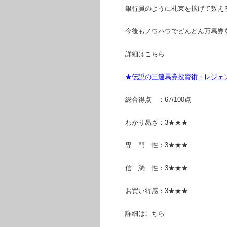
銀行員のように札束を拡げて数え
今後もノウハウでどんどん万馬券
詳細はこちら
★伝説の三連馬券投資術・レジェ
総合得点 ：67/100点
わかり易さ：3★★★
専 門 性：3★★★
信 憑 性：3★★★
お買い得感：3★★★
詳細はこちら