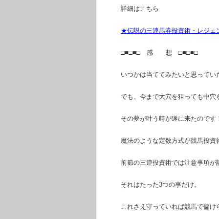
詳細はこちら
★伝説の三連馬券投資術・レジェ
□■□■□ 感 想 □■□■□
いつかは当ててみたいと思ってい
でも、今まで大穴を狙っても中穴
その夢が叶う時が遂に来たのです
魔法のような定数方式が競馬投資
前節の三連投資術では注意事項が
それはたった3つの事だけ。
これさえ守っていれば競馬で儲け