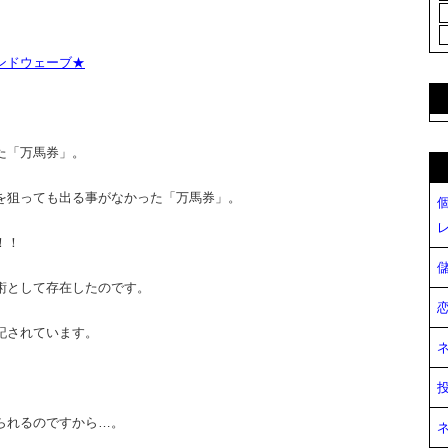
ンドウェーブ★
た「万馬券」。
を狙っても出る事がなかった「万馬券」。
！！
術として存在したのです。
記されています。
られるのですから…。