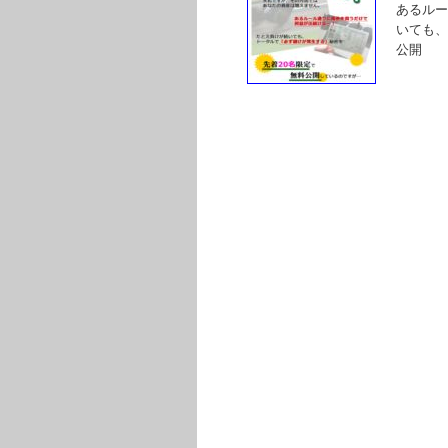
あるルー
いても、
公開