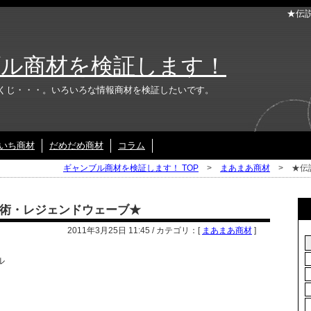
★伝
ル商材を検証します！
くじ・・・。いろいろな情報商材を検証したいです。
いち商材
だめだめ商材
コラム
ギャンブル商材を検証します！ TOP
>
まあまあ商材
> ★伝
術・レジェンドウェーブ★
2011年3月25日 11:45 / カテゴリ：[
まあまあ商材
]
ル