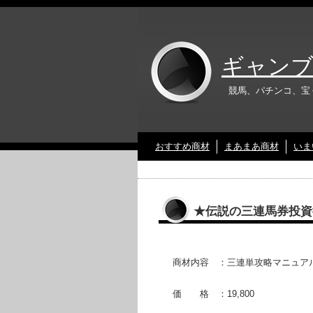
ギャンブ
競馬、パチンコ、宝
おすすめ商材
まあまあ商材
いま
★伝説の三連馬券投資
商材内容 ：三連単攻略マニュア
価 格 ：19,800