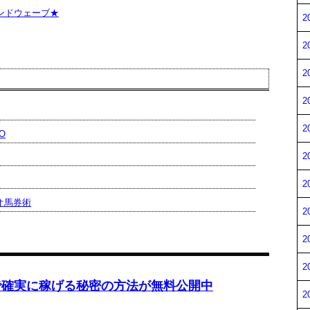
ンドウェーブ★
2
2
2
2
2
O
2
2
オ馬券術
2
2
2
で確実に稼げる秘密の方法が無料公開中
2