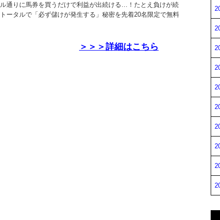
ル通りに馬券を買うだけで利益が出続ける…！たとえ負けが続
2
トータルで「必ず儲けが発生する」秘密を先着20名限定で無料
2
＞＞＞詳細はこちら
2
2
2
2
2
2
2
2