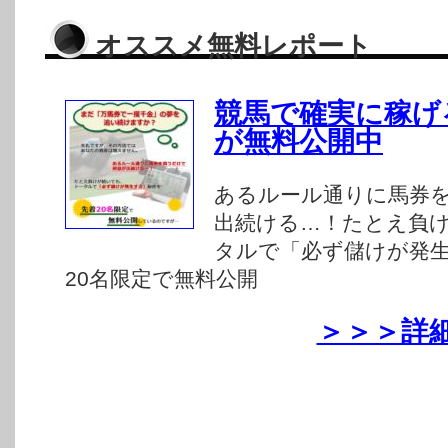
オススメ無料レポート
競馬で確実に稼げ
が無料公開中
あるルール通りに馬券
出続ける…！たとえ負
タルで「必ず儲けが発
20名限定で無料公開
＞＞＞詳