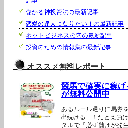
記事
儲かる神投資法の最新記事
恋愛の達人になりたい！の最新記事
ネットビジネスの穴の最新記事
投資のための情報集の最新記事
オススメ無料レポート
競馬で確実に稼げ
が無料公開中
あるルール通りに馬券
出続ける…！たとえ負
タルで「必ず儲けが発