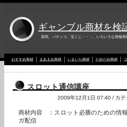
ギャンブル商材を検
競馬、パチンコ、宝くじ・・・。いろいろな情報商
おすすめ商材
まあまあ商材
いまいち商材
だめだめ商材
スロット通信講座
2009年12月1日 07:40 / 
商材内容 ：スロット必勝のための情
ガ配信