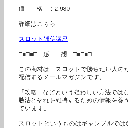
価 格 ：2,980
詳細はこちら
スロット通信講座
□■□■□ 感 想 □■□■□
この商材は、スロットで勝ちたい人の
配信するメールマガジンです。
「攻略」などという疑わしい方法では
勝法とそれを維持するための情報を養
ています。
スロットというものはギャンブルでは