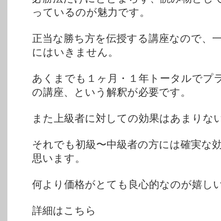
っているのが魅力です。
正当な勝ち方を伝授する講座なので、
にはいきません。
あくまでも１ヶ月・１年トータルでプ
の講座、という解釈が必要です。
また上級者に対しての効果はあまりな
それでも初級〜中級者の方には確実な
思います。
何より価格がとても良心的なのが嬉し
詳細はこちら