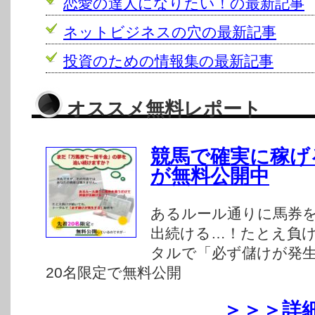
恋愛の達人になりたい！の最新記事
ネットビジネスの穴の最新記事
投資のための情報集の最新記事
オススメ無料レポート
競馬で確実に稼げ
が無料公開中
あるルール通りに馬券
出続ける…！たとえ負
タルで「必ず儲けが発
20名限定で無料公開
＞＞＞詳