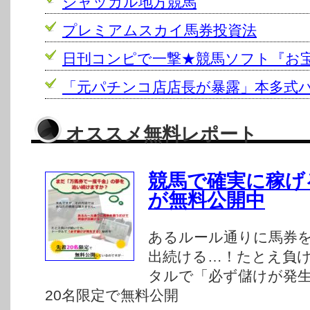
ジャッカル地方競馬
プレミアムスカイ馬券投資法
日刊コンピで一撃★競馬ソフト『お
「元パチンコ店店長が暴露」本多式
オススメ無料レポート
競馬で確実に稼げ
が無料公開中
あるルール通りに馬券
出続ける…！たとえ負
タルで「必ず儲けが発
20名限定で無料公開