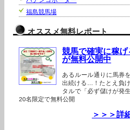
パチンコボーダー
福島競馬場
オススメ無料レポート
競馬で確実に稼げ
が無料公開中
あるルール通りに馬券
出続ける…！たとえ負
タルで「必ず儲けが発
20名限定で無料公開
＞＞＞詳