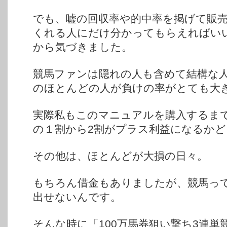
でも、嘘の回収率や的中率を掲げて販
くれる人にだけ分かってもらえればい
から気づきました。
競馬ファンは隠れの人も含めて結構な
のほとんどの人が負けの率がとても大
実際私もこのマニュアルを購入するま
の１割から2割がプラス利益になるか
その他は、ほとんどが大損の日々。
もちろん借金もありましたが、競馬っ
出せないんです。
そんな時に「100万馬券狙い撃ち3連単