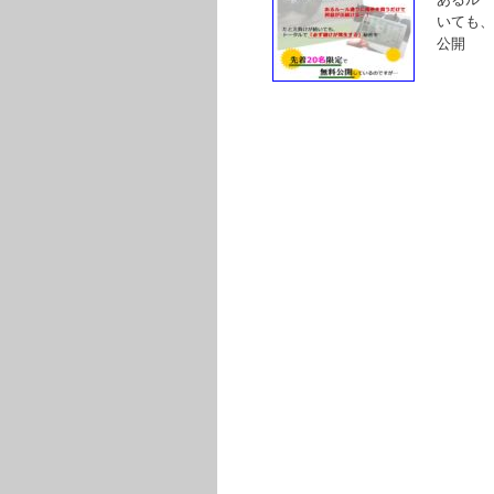
いても、
公開