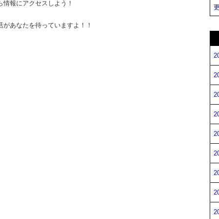
ら情報にアクセスしよう！
更
活があなたを待っていますよ！！
2
2
2
2
2
2
2
2
2