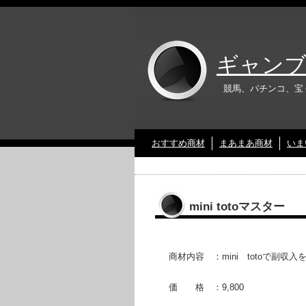
ギャンブ
競馬、パチンコ、宝
おすすめ商材
まあまあ商材
いま
mini totoマスター
商材内容 ：mini totoで副収
価 格 ：9,800