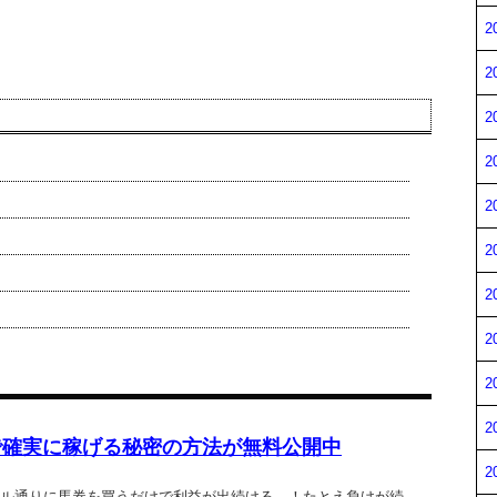
2
2
2
2
2
2
2
2
2
2
で確実に稼げる秘密の方法が無料公開中
2
ル通りに馬券を買うだけで利益が出続ける…！たとえ負けが続