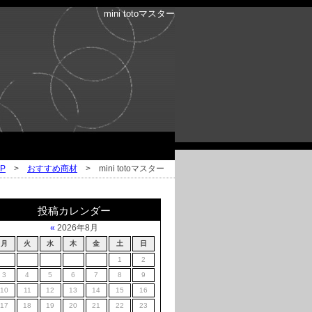
mini totoマスター
P
>
おすすめ商材
> mini totoマスター
投稿カレンダー
«
2026年8月
月
火
水
木
金
土
日
1
2
3
4
5
6
7
8
9
10
11
12
13
14
15
16
17
18
19
20
21
22
23