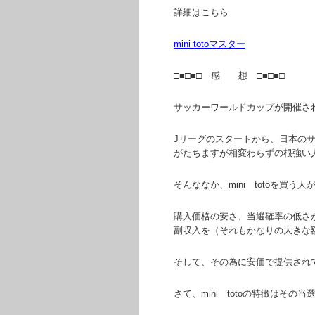
詳細はこちら
mini totoマスター
□■□■□ 感 想 □■□■□
サッカーワールドカップが開催さ
Jリーグのスタートから、日本のサ
がたちますが相変わらずの根強い
そんななか、mini totoを買う
購入価格の安さ、当選確率の低さ
副収入を（それもかなりの大きな
そして、その為に安価で提供され
さて、mini totoの特徴はその