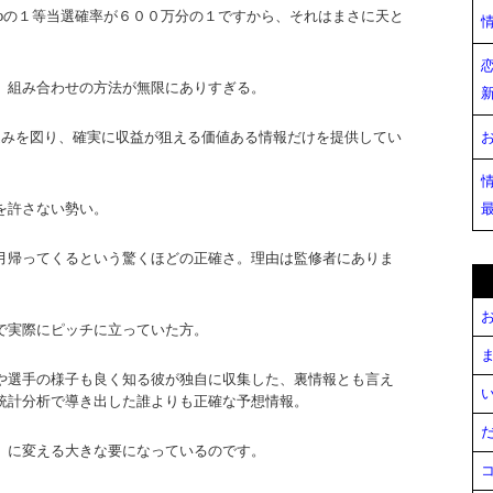
43。totoの１等当選確率が６００万分の１ですから、それはまさに天と
、組み合わせの方法が無限にありすぎる。
絞り込みを図り、確実に収益が狙える価値ある情報だけを提供してい
を許さない勢い。
月帰ってくるという驚くほどの正確さ。理由は監修者にありま
お
で実際にピッチに立っていた方。
ま
や選手の様子も良く知る彼が独自に収集した、裏情報とも言え
い
統計分析で導き出した誰よりも正確な予想情報。
だ
」に変える大きな要になっているのです。
コ