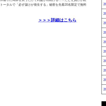
2
トータルで「必ず儲けが発生する」秘密を先着20名限定で無料
2
＞＞＞詳細はこちら
2
2
2
2
2
2
2
2