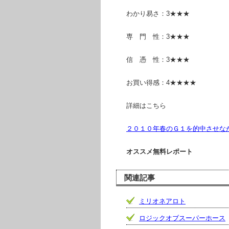
わかり易さ：3★★★
専 門 性：3★★★
信 憑 性：3★★★
お買い得感：4★★★★
詳細はこちら
２０１０年春のＧ１を的中させな
オススメ無料レポート
関連記事
ミリオネアロト
ロジックオブスーパーホース