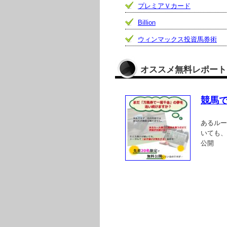
プレミアＶカード
Billion
ウィンマックス投資馬券術
オススメ無料レポート
競馬
あるルー
いても、
公開