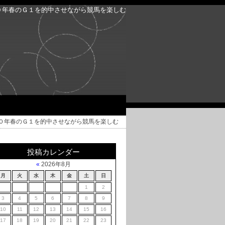
０年春のＧ１を的中させながら競馬を楽しむ
０年春のＧ１を的中させながら競馬を楽しむ
投稿カレンダー
«
2026年8月
月
火
水
木
金
土
日
1
2
3
4
5
6
7
8
9
10
11
12
13
14
15
16
17
18
19
20
21
22
23