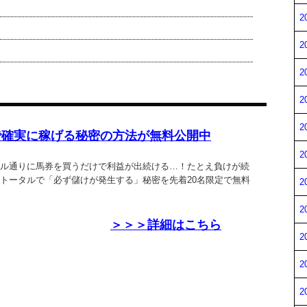
2
2
2
2
2
で確実に稼げる秘密の方法が無料公開中
2
ル通りに馬券を買うだけで利益が出続ける…！たとえ負けが続
トータルで「必ず儲けが発生する」秘密を先着20名限定で無料
2
2
＞＞＞詳細はこちら
2
2
2