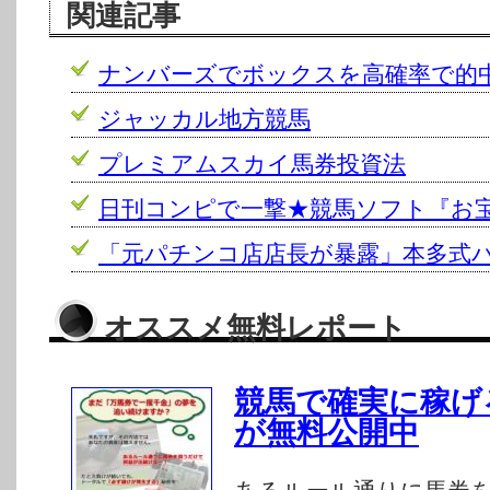
関連記事
ナンバーズでボックスを高確率で的
ジャッカル地方競馬
プレミアムスカイ馬券投資法
日刊コンピで一撃★競馬ソフト『お
「元パチンコ店店長が暴露」本多式
オススメ無料レポート
競馬で確実に稼げ
が無料公開中