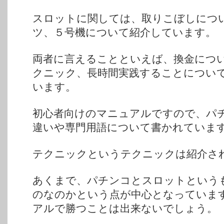
スロットに関しては、取りこぼしにつ
ツ、５号機について紹介しています。
両者に言えることといえば、換金につ
クニック、長時間実践することについ
います。
初心者向けのマニュアルですので、パ
違いや専門用語について書かれていま
テクニックというテクニックは紹介さ
あくまで、パチンコとスロットという
のなのかという点が中心となっていま
アルで勝つことは出来ないでしょう。