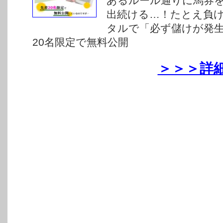
あるルール通りに馬券
出続ける…！たとえ負
タルで「必ず儲けが発
20名限定で無料公開
＞＞＞詳