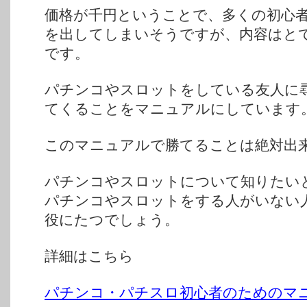
価格が千円ということで、多くの初心
を出してしまいそうですが、内容はと
です。
パチンコやスロットをしている友人に
てくることをマニュアルにしています
このマニュアルで勝てることは絶対出
パチンコやスロットについて知りたい
パチンコやスロットをする人がいない
役にたつでしょう。
詳細はこちら
パチンコ・パチスロ初心者のためのマ