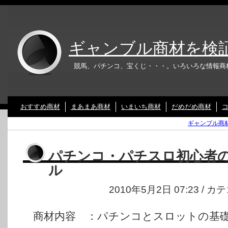
ギャンブル商材を検
競馬、パチンコ、宝くじ・・・。いろいろな情報商
おすすめ商材
まあまあ商材
いまいち商材
だめだめ商材
ギャンブル商材
パチンコ・パチスロ初心者
ル
2010年5月2日 07:23 / 
商材内容 ：パチンコとスロットの基