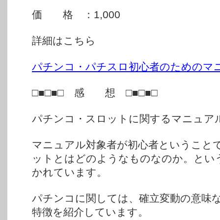
価 格 ：1,000
詳細はこちら
パチンコ・パチスロ初心者のためのマ
□■□■□ 感 想 □■□■□
パチンコ・スロットに関するマニュア
マニュアル対象者が初心者ということ
ットとはどのようなものなのか。とい
かれています。
パチンコに関しては、確立変動の意味
特徴を紹介しています。