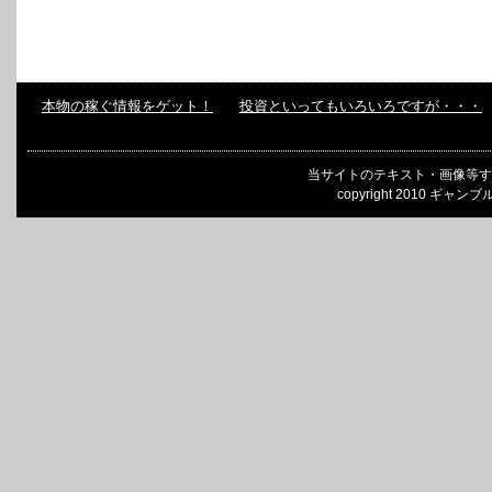
本物の稼ぐ情報をゲット！
投資といってもいろいろですが・・・
当サイトのテキスト・画像等す
copyright 2010 ギャンブ