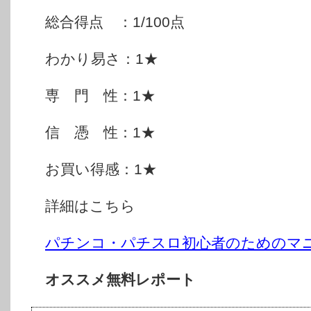
総合得点 ：1/100点
わかり易さ：1★
専 門 性：1★
信 憑 性：1★
お買い得感：1★
詳細はこちら
パチンコ・パチスロ初心者のためのマ
オススメ無料レポート