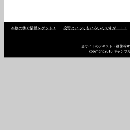
本物の稼ぐ情報をゲット！
投資といってもいろいろですが・・・
当サイトのテキスト・画像等す
copyright 2010 ギャンブ